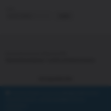
Suche
Suche
© Vinothek Steinfurt Webshop 2026
Datenschutzerklärung
Erstellt mit WooCommerce
.
Vertrag widerrufen
Kommen Sie gern zu uns ins Ladengeschöft um Ihre
speziellen Genuss- und Geschenkideen mit uns
umzusetzen.
Alle Preise inkl. der gesetzlichen MwSt.