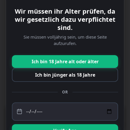
Unser Geschäft in Steinfurt ist geschlossen vom 6.8. bis
Wir müssen ihr Alter prüfen, da
zum 14.8.2025.
wir gesetzlich dazu verpflichtet
sind.
Sie müssen volljährig sein, um diese Seite
aufzurufen.
Ich bin 18 Jahre alt oder älter
Ich bin jünger als 18 Jahre
OR